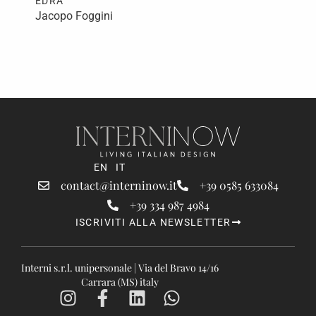
EDRA
ED
Jacopo Foggini
Jac
EN
IT
contact@interninow.it
+39 0585 633084
+39 334 987 4984
ISCRIVITI ALLA NEWSLETTER
Interni s.r.l. unipersonale | Via del Bravo 14/16
Carrara (MS) italy