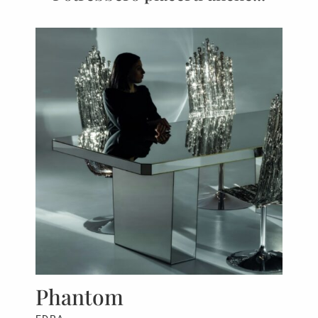
Phantom
F