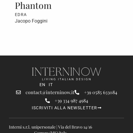
Phantom
F
EDRA
ED
Jacopo Foggini
Jac
EN
IT
contact@interninow.it
+39 0585 633084
+39 334 987 4984
ISCRIVITI ALLA NEWSLETTER
Interni s.r.l. unipersonale | Via del Bravo 14/16
Carrara (MS) italy