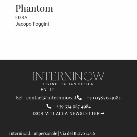
Phantom
F
EDRA
ED
Jacopo Foggini
Jac
EN
IT
contact@interninow.it
+39 0585 633084
+39 334 987 4984
ISCRIVITI ALLA NEWSLETTER
Interni s.r.l. unipersonale | Via del Bravo 14/16