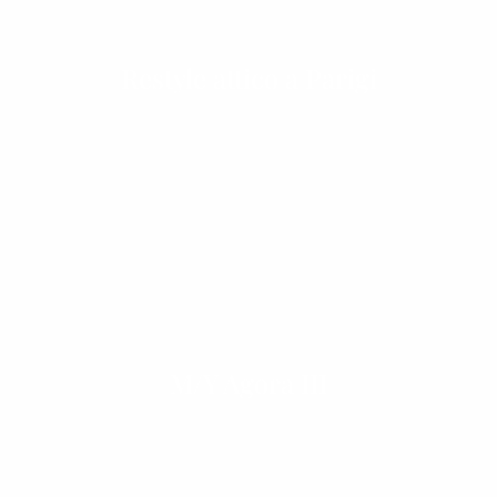
Restyle attico a Parigi
M/Y Agora III