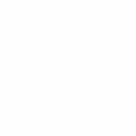
Villa C a Forte dei Marmi
Villa in Sardegna