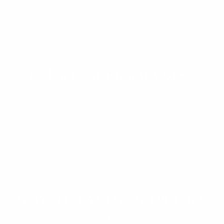
Tankoa T55 Sportiva M/Y Loewe
My Picchiotti Yachts – Gentleman 24
m