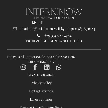
EN
IT
contact@interninow.it
+39 0585 633084
+39 334 987 4984
ISCRIVITI ALLA NEWSLETTER
Interni s.r.l. unipersonale | Via del Bravo 14/16
Carrara (MS) italy
P.IVA: 01356340453
Privacy policy
Dettagli azienda
Lavora con noi
Carrara Store Poltrona Frau