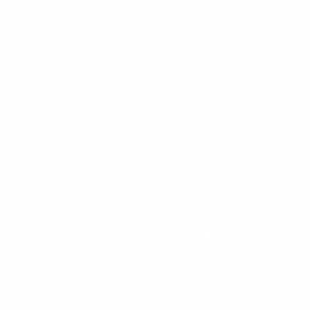
Villa O
Villa in Arabia Saudita