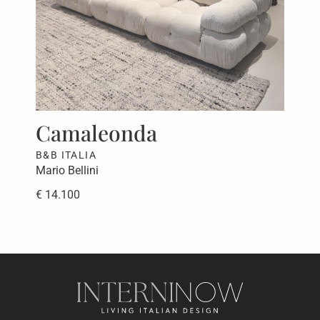
Camaleonda
S
B&B ITALIA
ED
Mario Bellini
Fra
€ 14.100