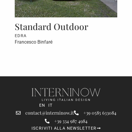
Standard Outdoor
S
EDRA
ED
Francesco Binfaré
Fra
EN
IT
contact@interninow.it
+39 0585 633084
+39 334 987 4984
ISCRIVITI ALLA NEWSLETTER