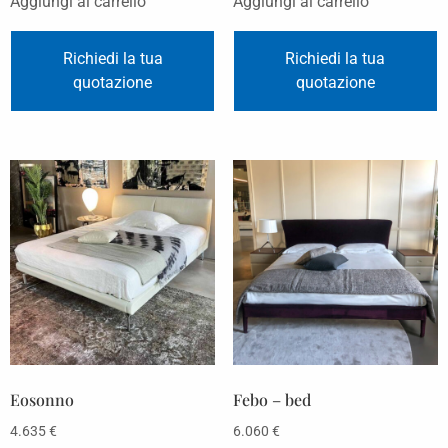
Aggiungi al carrello
Aggiungi al carrello
Richiedi la tua
Richiedi la tua
quotazione
quotazione
Eosonno
Febo – bed
4.635
€
6.060
€