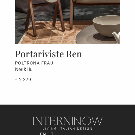
Portariviste Ren
Be
POLTRONA FRAU
PAO
Neri&Hu
CRS
€ 2.379
€ 5
EN
IT